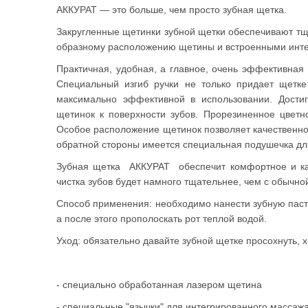
АККУРАТ — это больше, чем просто зубная щетка.
Закругленные щетинки зубной щетки обеспечивают тщ
образному расположению щетины и встроенными инт
Практичная, удобная, а главное, очень эффективная
Специальный изгиб ручки не только придает щетк
максимально эффективной в использовании. Дости
щетинок к поверхности зубов. Прорезиненное цветно
Особое расположение щетинок позволяет качественно
обратной стороны имеется специальная подушечка для
Зубная щетка
АККУРАТ
обеспечит комфортное и к
чистка зубов будет намного тщательнее, чем с обычно
Способ применения: необходимо нанести зубную пасту
а после этого прополоскать рот теплой водой.
Уход: обязательно давайте зубной щетке просохнуть, 
- специально обработанная лазером щетина
- специальные "язычки" для интегрированного массаж