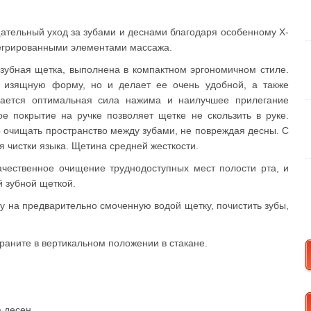
ательный уход за зубами и деснами благодаря особенному Х-
егрированными элементами массажа.
 зубная щетка, выполнена в компактном эргономичном стиле.
е изящную форму, но и делает ее очень удобной, а также
гается оптимальная сила нажима и наилучшее прилегание
е покрытие на ручке позволяет щетке не скользить в руке.
 очищать пространство между зубами, не повреждая десны. С
 чистки языка. Щетина средней жесткости.
ачественное очищение труднодоступных мест полости рта, и
й зубной щеткой.
 на предварительно смоченную водой щетку, почистить зубы,
храните в вертикальном положении в стакане.
а десен