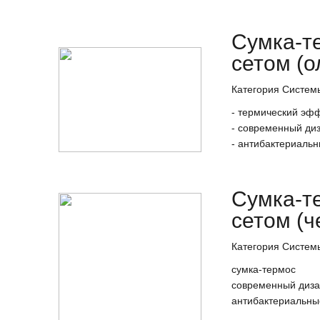
Сумка-т
сетом (о
Категория Систем
- термический эф
- современный ди
- антибактериальн
Сумка-т
сетом (ч
Категория Систем
сумка-термос
современный диза
антибактериальны