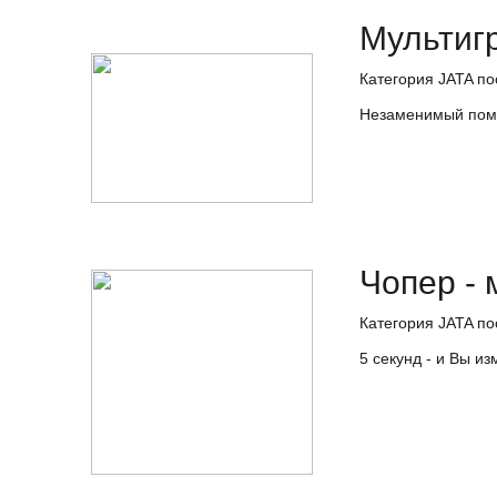
Мультигр
Категория JATA по
Незаменимый помо
Чопер -
Категория JATA по
5 секунд - и Вы из